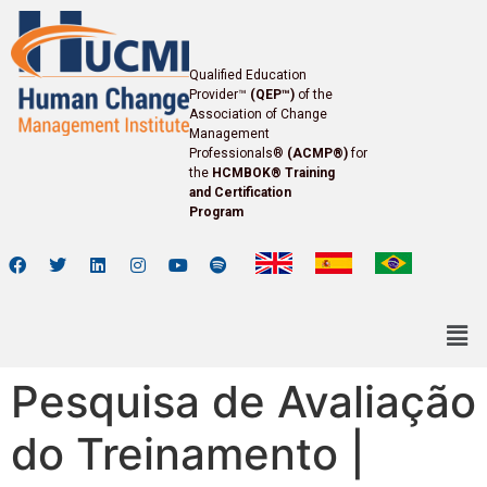
Qualified Education
Provider™
(QEP™)
of the
Association of Change
Management
Professionals®
(ACMP®)
for
the
HCMBOK® Training
and Certification
Program
Pesquisa de Avaliação
do Treinamento |